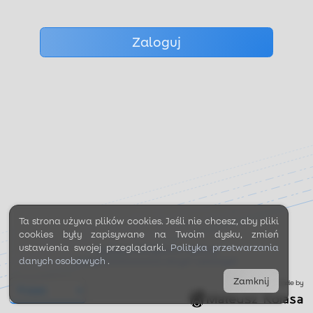
Zaloguj
Ta strona używa plików cookies. Jeśli nie chcesz, aby pliki
cookies były zapisywane na Twoim dysku, zmień
ustawienia swojej przeglądarki.
Polityka przetwarzania
Regulamin korzystania z aplikacji
danych osobowych
.
Polityka przetwarzania danych osobowych
Zamknij
made by